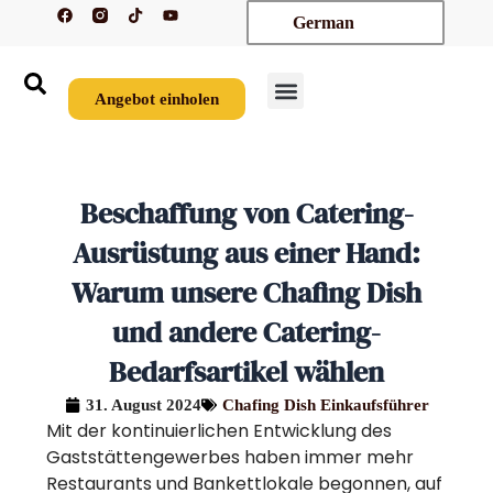
F
T
Y
Zum
German
a
i
o
c
k
u
Inhalt
e
t
t
springen
b
o
u
o
k
b
o
e
Angebot einholen
k
Beschaffung von Catering-
Ausrüstung aus einer Hand:
Warum unsere Chafing Dish
und andere Catering-
Bedarfsartikel wählen
31. August 2024
Chafing Dish Einkaufsführer
Mit der kontinuierlichen Entwicklung des
Gaststättengewerbes haben immer mehr
Restaurants und Bankettlokale begonnen, auf