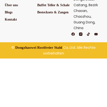
Caitang, Bezirk
Über uns
Buffet Teller & Schale
Chaoan,
Blogs
Bestecksets & Zangen
Chaozhou,
Kontakt
Guang Dong,
China
F
T
Y
a
i
o
c
k
u
e
t
t
b
o
u
©
Co, Ltd. Alle Rechte
Dongzhaowei Rostfreier Stahl
o
k
b
o
e
vorbehalten
k