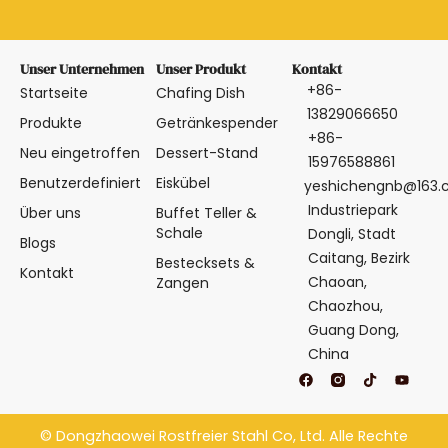
Unser Unternehmen
Unser Produkt
Kontakt
+86-
Startseite
Chafing Dish
13829066650
Produkte
Getränkespender
+86-
Neu eingetroffen
Dessert-Stand
15976588861
Benutzerdefiniert
Eiskübel
yeshichengnb@163
Industriepark
Über uns
Buffet Teller &
Schale
Dongli, Stadt
Blogs
Caitang, Bezirk
Bestecksets &
Kontakt
Chaoan,
Zangen
Chaozhou,
Guang Dong,
China
F
T
Y
a
i
o
c
k
u
e
t
t
b
o
u
©
Dongzhaowei Rostfreier Stahl
Co, Ltd. Alle Rechte
o
k
b