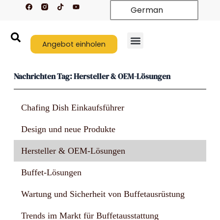
F
T
Y
Zum
German
a
i
o
c
k
u
Inhalt
e
t
t
springen
b
o
u
o
k
b
o
Angebot einholen
e
k
Nachrichten Tag: Hersteller & OEM-Lösungen
Chafing Dish Einkaufsführer
Design und neue Produkte
Hersteller & OEM-Lösungen
Buffet-Lösungen
Wartung und Sicherheit von Buffetausrüstung
Trends im Markt für Buffetausstattung