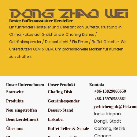
Bester Buffetausstatter Hersteller
Ein führender Hersteller und Lieferant von Buffetausrüstung in
China. Fokus auf Großhandel Chafing Dishes /
Getränkespender / Dessert steht / Eis Eimer / Buffet Geschirr. Wir
unterstützen OEM & ODM, um professionelle Marken für Kunden
zu schaffen.
Unser Unternehmen
Unser Produkt
Kontakt
+86-13829066650
Startseite
Chafing Dish
+86-15976588861
Produkte
Getränkespender
yeshichengnb@163.co
Neu eingetroffen
Dessert-Stand
Industriepark
Benutzerdefiniert
Eiskübel
Dongli, Stadt
Caitang, Bezirk
Über uns
Buffet Teller & Schale
Chaoan,