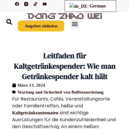
F
T
Y
Zum
German
a
i
o
c
k
u
Inhalt
e
t
t
springen
b
o
u
o
k
b
o
e
Angebot einholen
k
Leitfaden für
Kaltgetränkespender: Wie man
Getränkespender kalt hält
März 13, 2024
Wartung und Sicherheit von Buffetausrüstung
Für Restaurants, Cafés, Veranstaltungsorte
oder Familientreffen, heiße und
sind wichtige
Kaltgetränkeautomaten
Ausrüstungen für die Kundenzufriedenheit und
den Geschäftserfolg. An einem heißen