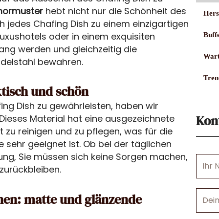
rmormuster
hebt nicht nur die Schönheit des
Hers
 jedes Chafing Dish zu einem einzigartigen
uxushotels oder in einem exquisiten
Buff
fang werden und gleichzeitig die
Wart
delstahl bewahren.
Tren
ktisch und schön
ing Dish zu gewährleisten, haben wir
Kon
Dieses Material hat eine ausgezeichnete
t zu reinigen und zu pflegen, was für die
 sehr geeignet ist. Ob bei der täglichen
tzung, Sie müssen sich keine Sorgen machen,
Ihr
zurückbleiben.
Name
Deine
onen: matte und glänzende
E-
Mail