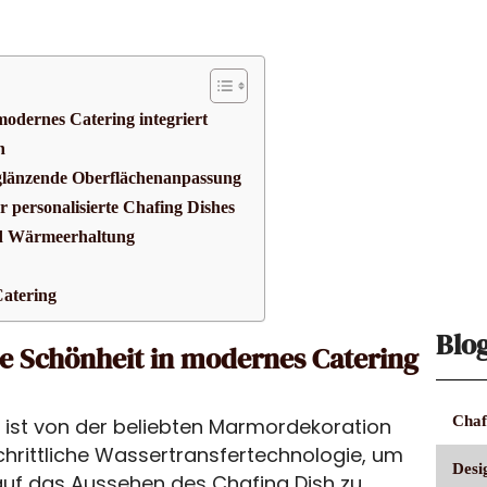
modernes Catering integriert
n
 glänzende Oberflächenanpassung
r personalisierte Chafing Dishes
nd Wärmeerhaltung
Catering
Blo
he Schönheit in modernes Catering
Chaf
 ist von der beliebten Marmordekoration
chrittliche Wassertransfertechnologie, um
Desi
 auf das Aussehen des Chafing Dish zu