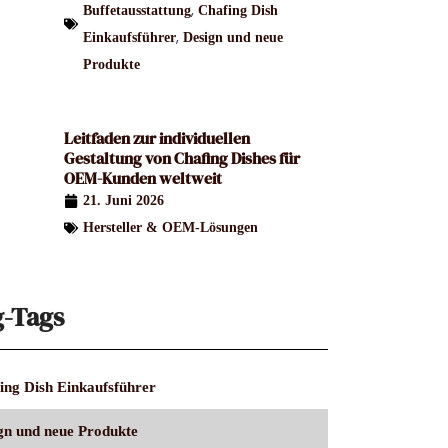
,
Buffetausstattung
Chafing Dish
,
Einkaufsführer
Design und neue
Produkte
Leitfaden zur individuellen
Gestaltung von Chafing Dishes für
OEM-Kunden weltweit
21. Juni 2026
Hersteller & OEM-Lösungen
g-Tags
ing Dish Einkaufsführer
gn und neue Produkte