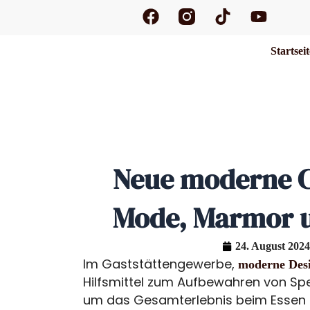
F
T
Y
Zum
a
i
o
Inhalt
c
k
u
springen
Startsei
e
t
t
b
o
u
o
k
b
o
e
k
Neue moderne Ch
Mode, Marmor 
24. August 2024
Im Gaststättengewerbe,
moderne Desi
Hilfsmittel zum Aufbewahren von Spe
um das Gesamterlebnis beim Essen 