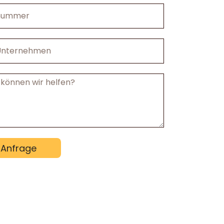
mmer
nehmen
cht
Anfrage