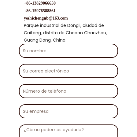
+86-13829066650
+86-15976588861
yeshichengnb@163.com
Parque industrial de Dongli, ciudad de
Caitang, distrito de Chaoan Chaozhou,
Guang Dong, China
Su
nombre
Su
correo
electrónico
Número
de
teléfono
Su
empresa
Mensaje