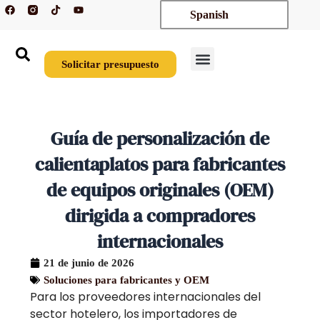
F
T
Y
Ir
Spanish
a
i
o
c
k
u
al
e
t
t
contenido
b
o
u
o
k
b
o
e
Solicitar presupuesto
k
Quiénes somos
Póngase en contacto con nosotros
Guía de personalización de
calientaplatos para fabricantes
de equipos originales (OEM)
dirigida a compradores
internacionales
21 de junio de 2026
Soluciones para fabricantes y OEM
Para los proveedores internacionales del
sector hotelero, los importadores de