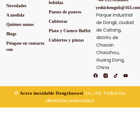
bebidas
Novedades
yeshichengnb@163.co
Puesto de postres
Parque industrial
A medida
Cubiteras
de Dongli, ciudad
Quiénes somos
de Caitang,
Plato y Cuenco Buffet
Blogs
distrito de
Cubiertos y pinzas
Póngase en contacto
Chaoan
con
Chaozhou,
Guang Dong,
China
F
T
Y
a
i
o
c
k
u
e
t
t
b
o
u
©
Co., Ltd. Todos los
Acero inoxidable Dongzhaowei
o
k
b
o
e
derechos reservados
k