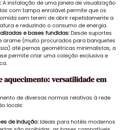
:
A instalação de uma janela de visualização
las com tampa enrolável permite que os
comida sem terem de abrir repetidamente a
tura e reduzindo o consumo de energia.
lizadas e bases fundidas:
Desde suportes
e arame (muito procurados para banquetes
Ásia) até pernas geométricas minimalistas, a
se permite criar uma coleção exclusiva e
ca.
 e aquecimento: versatilidade em
imento de diversas normas relativas à rede
o locais:
es de indução:
Ideais para hotéis modernos
ertas são proibidas, as bases compatíveis