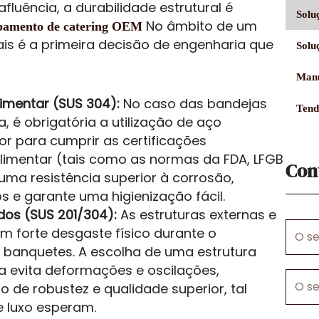
luência, a durabilidade estrutural é
Solu
No âmbito de um
pamento de catering OEM
ais é a primeira decisão de engenharia que
Solu
Manu
limentar (SUS 304):
No caso das bandejas
Tend
, é obrigatória a utilização de aço
or para cumprir as certificações
alimentar (tais como as normas da FDA, LFGB
Con
 uma resistência superior à corrosão,
s e garante uma higienização fácil.
dos (SUS 201/304):
As estruturas externas e
O
m forte desgaste físico durante o
seu
banquetes. A escolha de uma estrutura
nome
a evita deformações e oscilações,
O
de robustez e qualidade superior, tal
seu
e luxo esperam.
e-