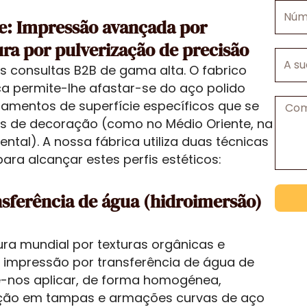
Númer
mail
e: Impressão avançada por
de
telefo
ura por pulverização de precisão
A
as consultas B2B de gama alta. O fabrico
sua
ca permite-lhe afastar-se do aço polido
empre
amentos de superfície específicos que se
Mens
is de decoração (como no Médio Oriente, na
ntal). A nossa fábrica utiliza duas técnicas
para alcançar estes perfis estéticos:
sferência de água (hidroimersão)
ra mundial por texturas orgânicas e
e impressão por transferência de água de
te-nos aplicar, de forma homogénea,
inição em tampas e armações curvas de aço