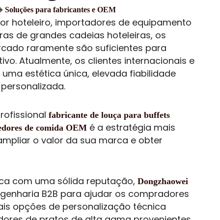
Soluções para fabricantes e OEM
tor hoteleiro, importadores de equipamento
as de grandes cadeias hoteleiras, os
rcado raramente são suficientes para
o. Atualmente, os clientes internacionais e
uma estética única, elevada fiabilidade
ersonalizada.
rofissional
fabricante de louça para buffets
é a estratégia mais
cedores de comida OEM
 ampliar o valor da sua marca e obter
rica com uma sólida reputação,
Dongzhaowei
ngenharia B2B para ajudar os compradores
pais opções de personalização técnica
dores de pratos de alta gama provenientes