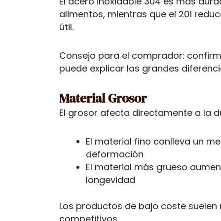
El acero inoxidable 304 es más durad
alimentos, mientras que el 201 redu
útil.
Consejo para el comprador: confirme
puede explicar las grandes diferenci
Material Grosor
El grosor afecta directamente a la du
El material fino conlleva un m
deformación
El material más grueso aumenta
longevidad
Los productos de bajo coste suelen r
competitivos.