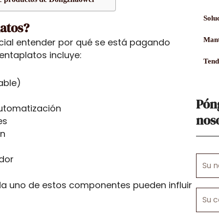
Solu
latos?
Mant
cial entender por qué se está pagando
entaplatos incluye:
Tend
able)
Pón
utomatización
nos
es
ón
edor
Su
nombr
da uno de estos componentes pueden influir
Su
correo
electr