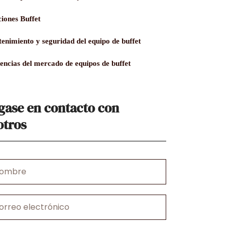
ciones Buffet
enimiento y seguridad del equipo de buffet
encias del mercado de equipos de buffet
gase en contacto con
otros
e
ónico