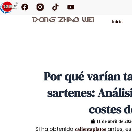
F
T
Y
Ir
a
i
o
al
c
k
u
contenido
Inicio
e
t
t
b
o
u
o
k
b
o
e
k
Por qué varían ta
sartenes: Anális
costes d
11 de abril de 202
Si ha obtenido
antes, es
calientaplatos