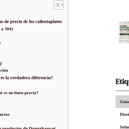
s de precio de los calientaplatos
 a 304)
n
Q
ación
 es la verdadera diferencia?
Etiq
é es un buen precio?
Guía
uctos
Dise
Solu
 de productos de Dongzhaowei