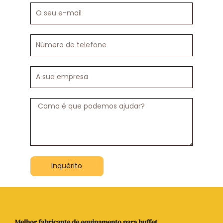
O
seu
e-
mail
Número
de
telefone
A
sua
empresa
Mensagem
Inquérito
Melhor fabricante de equipamento para buffet