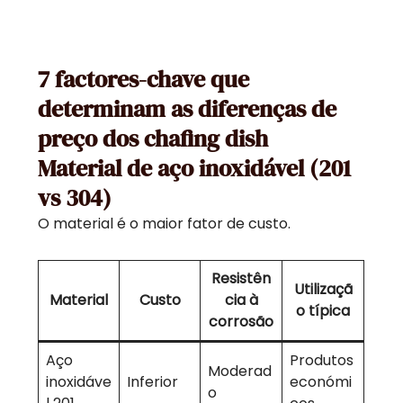
7 factores-chave que
determinam as diferenças de
preço dos chafing dish
Material de aço inoxidável (201
vs 304)
O material é o maior fator de custo.
Resistên
Utilizaçã
Material
Custo
cia à
o típica
corrosão
Aço
Produtos
Moderad
inoxidáve
Inferior
económi
o