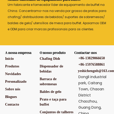
Um fabricante e fornecedor líder de equipamento de buffet na
China. Concentramo-nos na venda por grosso de pratos para
chafing/ distribuidores de bebidas/ suportes de sobremesas/
baldes de gelo/ utensílios de mesa para buffet. Apoiamos OEM
e ODM para criar marcas profissionais para os clientes.
A nossa empresa
O nosso produto
Contactar-nos
+86-13829066650
Início
Chafing Dish
+86-15976588861
Produtos
Dispensador de
yeshichengnb@163.co
bebidas
Novidades
Dongli industrial
Barraca de
Personalizado
park, Caitang
sobremesas
Town, Chaoan
Sobre nós
Baldes de gelo
District
Blogues
Prato e taça para
Chaozhou,
Contacto
buffet
Guang Dong,
Conjuntos de talheres
China