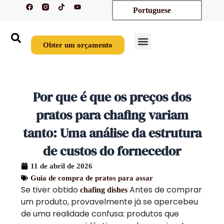
F
T
Y
Saltar
Portuguese
a
i
o
c
k
u
para
e
t
t
o
b
o
u
o
k
b
conteúdo
o
e
Obter um orçamento
k
Contactar-nos
Por que é que os preços dos
pratos para chafing variam
tanto: Uma análise da estrutura
de custos do fornecedor
11 de abril de 2026
Guia de compra de pratos para assar
Se tiver obtido
Antes de comprar
chafing dishes
um produto, provavelmente já se apercebeu
de uma realidade confusa: produtos que