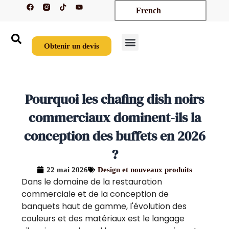
F
T
Y
Aller
French
a
i
o
c
k
u
au
e
t
t
contenu
b
o
u
o
k
b
o
e
Obtenir un devis
k
Nouveaux arrivages
Sur mesure
À propos de nous
Nous contacter
Pourquoi les chafing dish noirs
commerciaux dominent-ils la
conception des buffets en 2026
?
22 mai 2026
Design et nouveaux produits
Dans le domaine de la restauration
commerciale et de la conception de
banquets haut de gamme, l'évolution des
couleurs et des matériaux est le langage