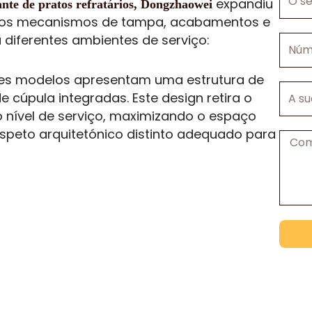
expandiu
ante de pratos refratários, Dongzhaowei
seu
vários mecanismos de tampa, acabamentos e
e-
 diferentes ambientes de serviço:
Númer
mail
de
telefo
es modelos apresentam uma estrutura de
A
úpula integradas. Este design retira o
sua
 nível de serviço, maximizando o espaço
empre
aspeto arquitetónico distinto adequado para
Mens