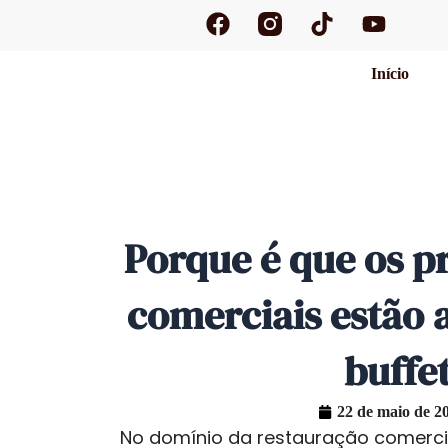
F
T
Y
Saltar
a
i
o
para
c
k
u
o
Início
e
t
t
conteúdo
b
o
u
o
k
b
o
e
k
Porque é que os p
comerciais estão 
buffe
22 de maio de 2
No domínio da restauração comercia