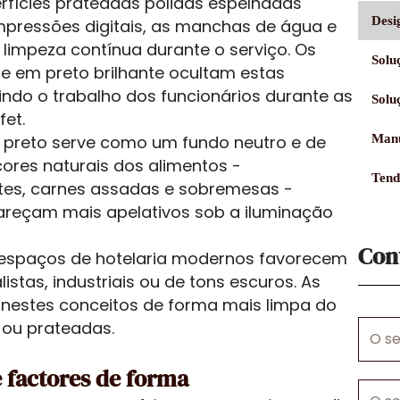
rfícies prateadas polidas espelhadas
Desi
pressões digitais, as manchas de água e
 limpeza contínua durante o serviço. Os
Solu
e em preto brilhante ocultam estas
ndo o trabalho dos funcionários durante as
Solu
fet.
preto serve como um fundo neutro e de
Manu
cores naturais dos alimentos -
Tend
tes, carnes assadas e sobremesas -
areçam mais apelativos sob a iluminação
Con
espaços de hotelaria modernos favorecem
istas, industriais ou de tons escuros. As
 nestes conceitos de forma mais limpa do
 ou prateadas.
O
seu
nome
e factores de forma
O