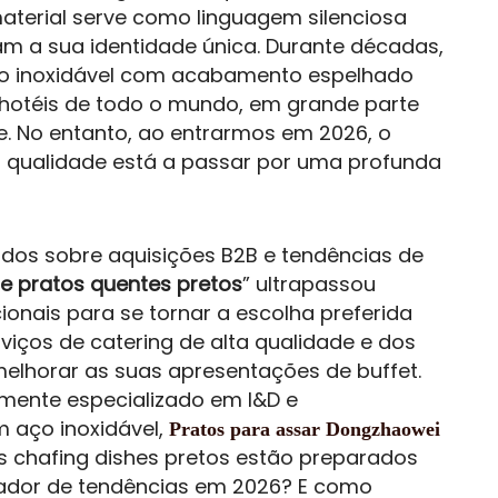
material serve como linguagem silenciosa
m a sua identidade única. Durante décadas,
aço inoxidável com acabamento espelhado
otéis de todo o mundo, em grande parte
e. No entanto, ao entrarmos em 2026, o
a qualidade está a passar por uma profunda
dos sobre aquisições B2B e tendências de
e pratos quentes pretos
” ultrapassou
onais para se tornar a escolha preferida
iços de catering de alta qualidade e dos
elhorar as suas apresentações de buffet.
mente especializado em I&D e
m aço inoxidável,
Pratos para assar Dongzhaowei
os chafing dishes pretos estão preparados
ador de tendências em 2026? E como