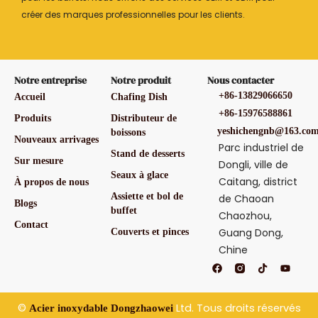
créer des marques professionnelles pour les clients.
Notre entreprise
Notre produit
Nous contacter
+86-13829066650
Accueil
Chafing Dish
+86-15976588861
Produits
Distributeur de
yeshichengnb@163.co
boissons
Nouveaux arrivages
Parc industriel de
Stand de desserts
Sur mesure
Dongli, ville de
Seaux à glace
Caitang, district
À propos de nous
Assiette et bol de
de Chaoan
Blogs
buffet
Chaozhou,
Contact
Guang Dong,
Couverts et pinces
Chine
F
T
Y
a
i
o
c
k
u
e
t
t
b
o
u
©
Ltd. Tous droits réservés
Acier inoxydable Dongzhaowei
o
k
b