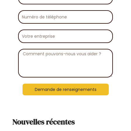
Numéro
de
téléphone
Votre
entreprise
Message
Demande de renseignements
Nouvelles récentes