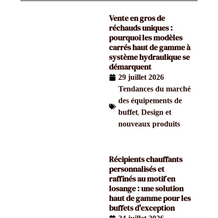
Vente en gros de
réchauds uniques :
pourquoi les modèles
carrés haut de gamme à
système hydraulique se
démarquent
29 juillet 2026
Tendances du marché
des équipements de
,
buffet
Design et
nouveaux produits
Récipients chauffants
personnalisés et
raffinés au motif en
losange : une solution
haut de gamme pour les
buffets d'exception