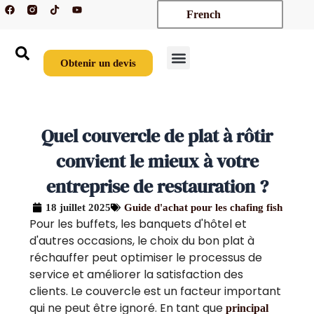
F
T
Y
Aller
French
a
i
o
c
k
u
au
e
t
t
contenu
b
o
u
o
k
b
o
e
Obtenir un devis
k
Nouveaux arrivages
Sur mesure
À propos de nous
Nous contacter
Quel couvercle de plat à rôtir
convient le mieux à votre
entreprise de restauration ?
18 juillet 2025
Guide d'achat pour les chafing fish
Pour les buffets, les banquets d'hôtel et
d'autres occasions, le choix du bon plat à
réchauffer peut optimiser le processus de
service et améliorer la satisfaction des
clients. Le couvercle est un facteur important
qui ne peut être ignoré. En tant que
principal