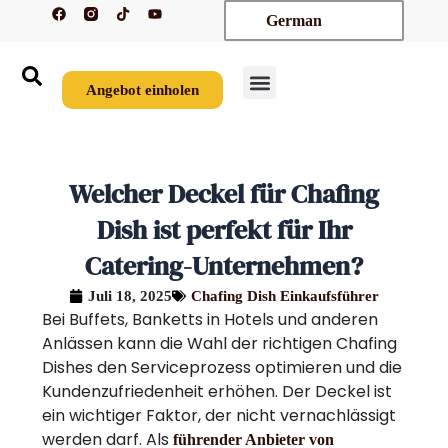
F
T
Y
Zum
German
a
i
o
c
k
u
Inhalt
e
t
t
springen
b
o
u
o
k
b
o
e
Angebot einholen
k
Welcher Deckel für Chafing
Dish ist perfekt für Ihr
Catering-Unternehmen?
Juli 18, 2025
Chafing Dish Einkaufsführer
Bei Buffets, Banketts in Hotels und anderen
Anlässen kann die Wahl der richtigen Chafing
Dishes den Serviceprozess optimieren und die
Kundenzufriedenheit erhöhen. Der Deckel ist
ein wichtiger Faktor, der nicht vernachlässigt
werden darf. Als
führender Anbieter von