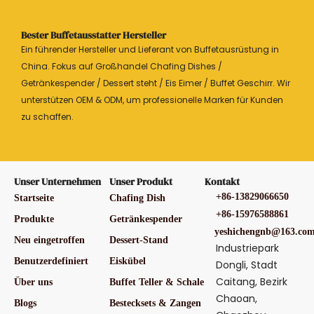
Bester Buffetausstatter Hersteller
Ein führender Hersteller und Lieferant von Buffetausrüstung in
China. Fokus auf Großhandel Chafing Dishes /
Getränkespender / Dessert steht / Eis Eimer / Buffet Geschirr. Wir
unterstützen OEM & ODM, um professionelle Marken für Kunden
zu schaffen.
Unser Unternehmen
Unser Produkt
Kontakt
+86-13829066650
Startseite
Chafing Dish
+86-15976588861
Produkte
Getränkespender
yeshichengnb@163.co
Neu eingetroffen
Dessert-Stand
Industriepark
Benutzerdefiniert
Eiskübel
Dongli, Stadt
Caitang, Bezirk
Über uns
Buffet Teller & Schale
Chaoan,
Blogs
Bestecksets & Zangen