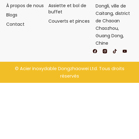
À propos de nous
Assiette et bol de
Dongli, ville de
buffet
Caitang, district
Blogs
de Chaoan
Couverts et pinces
Contact
Chaozhou,
Guang Dong,
Chine
F
T
Y
a
i
o
c
k
u
e
t
t
b
o
u
©
Acier inoxydable Dongzhaowei
Ltd. Tous droits
o
k
b
o
e
réservés
k