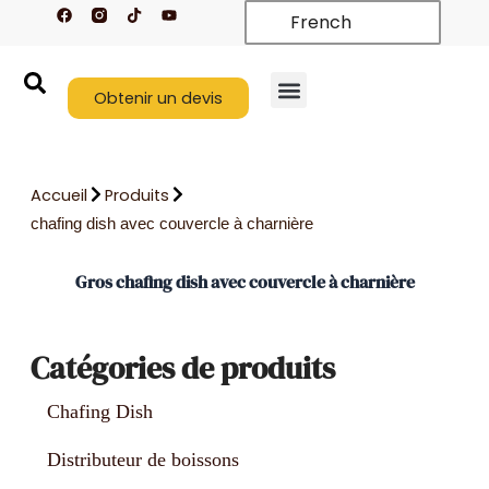
F
T
Y
Aller
French
a
i
o
c
k
u
au
e
t
t
contenu
b
o
u
o
k
b
o
Obtenir un devis
e
k
Nouveaux arrivages
À propos de nous
Nous contacter
Accueil
Produits
chafing dish avec couvercle à charnière
Gros chafing dish avec couvercle à charnière
Catégories de produits
Chafing Dish
Distributeur de boissons