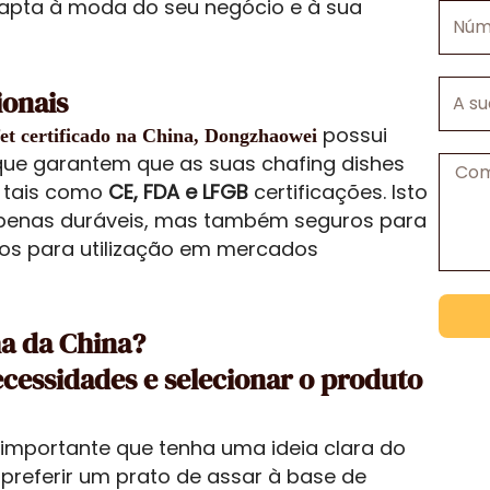
apta à moda do seu negócio e à sua
Númer
mail
de
telefo
A
ionais
sua
possui
et certificado na China, Dongzhaowei
empre
, que garantem que as suas chafing dishes
Mens
 tais como
CE, FDA e LFGB
certificações. Isto
apenas duráveis, mas também seguros para
os para utilização em mercados
a da China?
necessidades e selecionar o produto
 importante que tenha uma ideia clara do
 preferir um prato de assar à base de