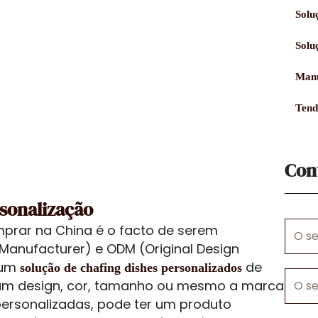
Solu
Solu
Manu
Tend
Con
sonalização
O
rar na China é o facto de serem
seu
Manufacturer) e ODM (Original Design
nome
 um
de
solução de chafing dishes personalizados
O
 um design, cor, tamanho ou mesmo a marca
seu
rsonalizadas, pode ter um produto
e-