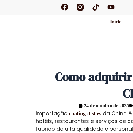
F
T
Y
Saltar
a
i
o
para
c
k
u
o
Início
e
t
t
conteúdo
b
o
u
o
k
b
o
e
k
Como adquirir 
C
24 de outubro de 2025
Importação
da China é
chafing dishes
hotéis, restaurantes e serviços de 
fabrico de alta qualidade e personal