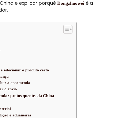
 China e explicar porquê
é a
Dongzhaowei
dor.
o
 e selecionar o produto certo
iança
cluir a encomenda
ar o envio
endar pratos quentes da China
aterial
dição e aduaneiras