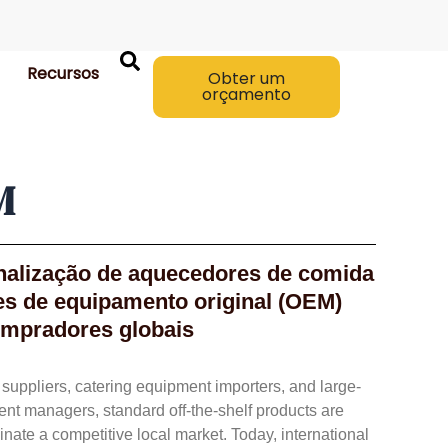
Recursos
Obter um
orçamento
M
nalização de aquecedores de comida
es de equipamento original (OEM)
ompradores globais
y suppliers, catering equipment importers, and large-
ent managers, standard off-the-shelf products are
nate a competitive local market. Today, international