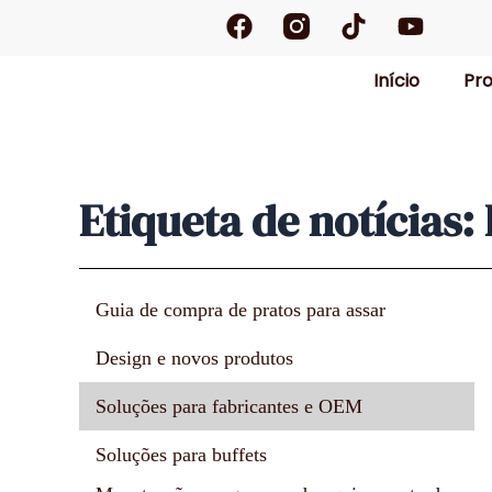
F
T
Y
Saltar
a
i
o
para
c
k
u
o
Início
Pr
e
t
t
conteúdo
b
o
u
o
k
b
o
e
k
Etiqueta de notícias:
Guia de compra de pratos para assar
Design e novos produtos
Soluções para fabricantes e OEM
Soluções para buffets