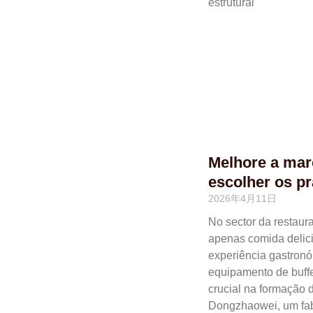
estrutural
Melhore a marc
escolher os p
2026年4月11日
No sector da restaur
apenas comida delici
experiência gastronó
equipamento de buff
crucial na formação 
Dongzhaowei, um fabr