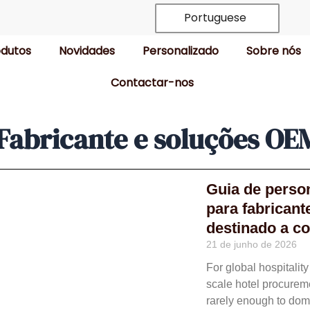
Portuguese
odutos
Novidades
Personalizado
Sobre nós
Contactar-nos
 Fabricante e soluções OE
Guia de perso
para fabricant
destinado a c
21 de junho de 2026
For global hospitalit
scale hotel procurem
rarely enough to domi