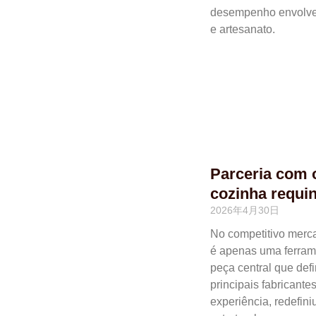
desempenho envolve 
e artesanato.
Parceria com o
cozinha requi
2026年4月30日
No competitivo merca
é apenas uma ferram
peça central que def
principais fabricant
experiência, redefin