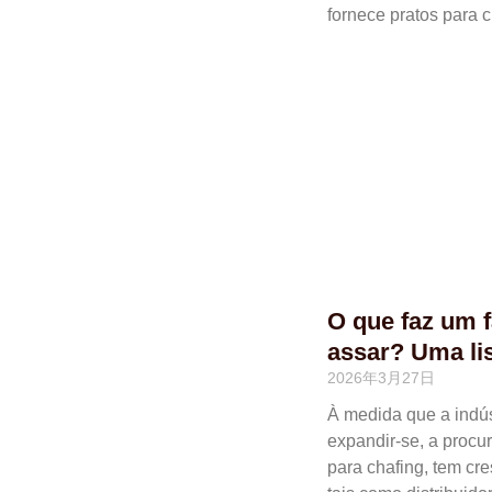
fornece pratos para c
O que faz um f
assar? Uma li
2026年3月27日
À medida que a indúst
expandir-se, a procu
para chafing, tem cr