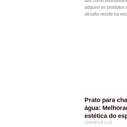
tais como distribuido
adquirir os produtos
desafio reside na es
Prato para ch
água: Melhorar
estética do es
2026年3月11日