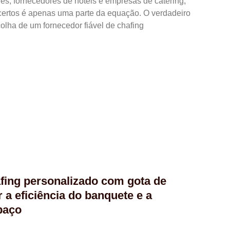
res, fornecedores de hotéis e empresas de catering,
 certos é apenas uma parte da equação. O verdadeiro
colha de um fornecedor fiável de chafing
afing personalizado com gota de
 a eficiência do banquete e a
paço