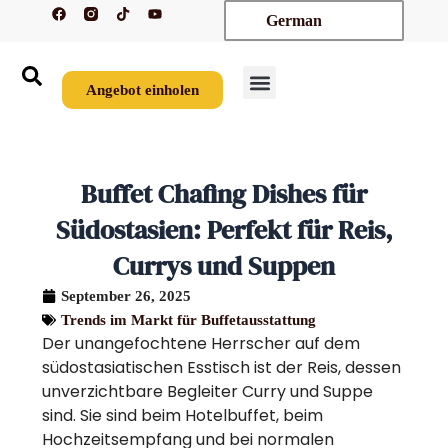
F
T
Y
Zum
German
a
i
o
c
k
u
Inhalt
e
t
t
springen
b
o
u
o
k
b
o
e
Angebot einholen
k
Buffet Chafing Dishes für
Südostasien: Perfekt für Reis,
Currys und Suppen
September 26, 2025
Trends im Markt für Buffetausstattung
Der unangefochtene Herrscher auf dem
südostasiatischen Esstisch ist der Reis, dessen
unverzichtbare Begleiter Curry und Suppe
sind. Sie sind beim Hotelbuffet, beim
Hochzeitsempfang und bei normalen