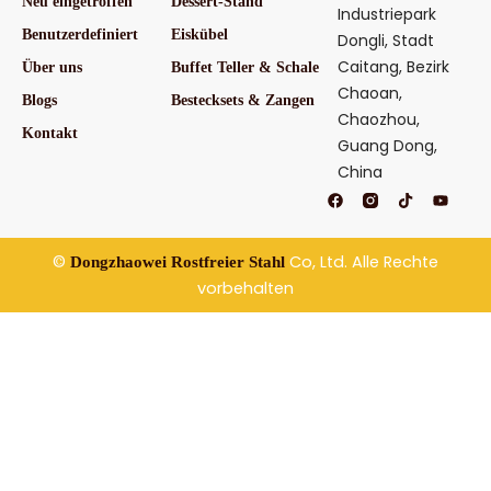
Neu eingetroffen
Dessert-Stand
Industriepark
Benutzerdefiniert
Eiskübel
Dongli, Stadt
Caitang, Bezirk
Über uns
Buffet Teller & Schale
Chaoan,
Blogs
Bestecksets & Zangen
Chaozhou,
Kontakt
Guang Dong,
China
F
T
Y
a
i
o
c
k
u
e
t
t
b
o
u
©
Co, Ltd. Alle Rechte
Dongzhaowei Rostfreier Stahl
o
k
b
o
e
vorbehalten
k