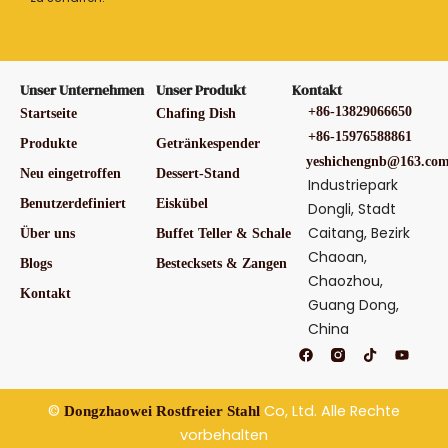
Unser Unternehmen
Unser Produkt
Kontakt
+86-13829066650
Startseite
Chafing Dish
+86-15976588861
Produkte
Getränkespender
yeshichengnb@163.co
Neu eingetroffen
Dessert-Stand
Industriepark
Benutzerdefiniert
Eiskübel
Dongli, Stadt
Caitang, Bezirk
Über uns
Buffet Teller & Schale
Chaoan,
Blogs
Bestecksets & Zangen
Chaozhou,
Kontakt
Guang Dong,
China
F
T
Y
a
i
o
c
k
u
e
t
t
b
o
u
©
Co, Ltd. Alle Rechte
Dongzhaowei Rostfreier Stahl
o
k
b
o
e
vorbehalten
k