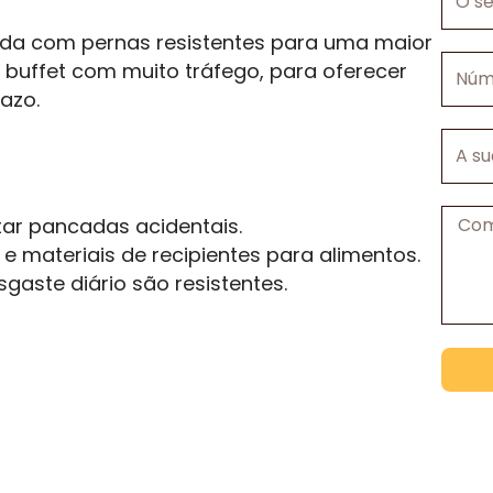
seu
ida com pernas resistentes para uma maior
e-
Númer
mail
buffet com muito tráfego, para oferecer
de
azo.
telefo
A
sua
empre
Mens
tar pancadas acidentais.
e materiais de recipientes para alimentos.
gaste diário são resistentes.