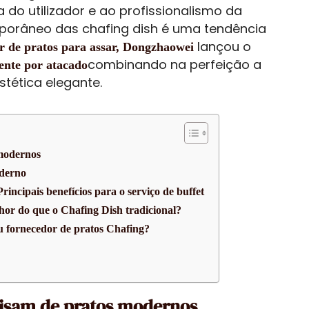
do utilizador e ao profissionalismo da
orâneo das chafing dish é uma tendência
lançou o
er de pratos para assar, Dongzhaowei
combinando na perfeição a
ente por atacado
stética elegante.
 modernos
derno
incipais benefícios para o serviço de buffet
or do que o Chafing Dish tradicional?
u fornecedor de pratos Chafing?
cisam de pratos modernos