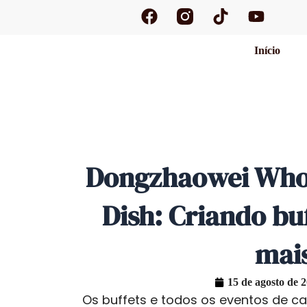
F
T
Y
Saltar
a
i
o
para
c
k
u
o
Início
e
t
t
conteúdo
b
o
u
o
k
b
o
e
k
Dongzhaowei Whol
Dish: Criando buf
mais
15 de agosto de 
Os buffets e todos os eventos de ca