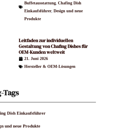
,
Buffetausstattung
Chafing Dish
,
Einkaufsführer
Design und neue
Produkte
Leitfaden zur individuellen
Gestaltung von Chafing Dishes für
OEM-Kunden weltweit
21. Juni 2026
Hersteller & OEM-Lösungen
g-Tags
ing Dish Einkaufsführer
gn und neue Produkte