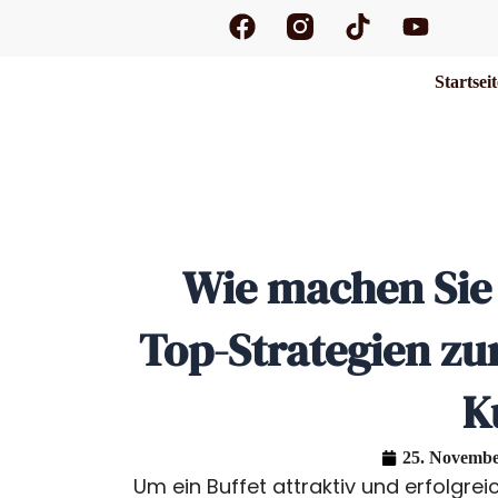
F
T
Y
Zum
a
i
o
Inhalt
c
k
u
springen
Startsei
e
t
t
b
o
u
o
k
b
o
e
k
Wie machen Sie 
Top-Strategien z
K
25. Novembe
Um ein Buffet attraktiv und erfolgre