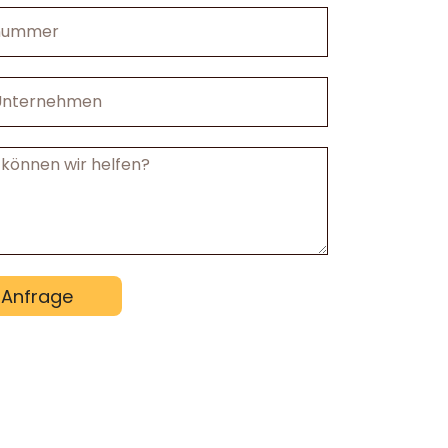
mmer
nehmen
cht
Anfrage