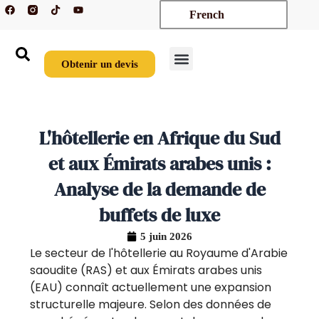
F
T
Y
Aller
French
a
i
o
c
k
u
au
e
t
t
contenu
b
o
u
o
k
b
o
e
Obtenir un devis
k
Nouveaux arrivages
Sur mesure
À propos de nous
Nous contacter
L'hôtellerie en Afrique du Sud
et aux Émirats arabes unis :
Analyse de la demande de
buffets de luxe
5 juin 2026
Le secteur de l'hôtellerie au Royaume d'Arabie
saoudite (RAS) et aux Émirats arabes unis
(EAU) connaît actuellement une expansion
structurelle majeure. Selon des données de