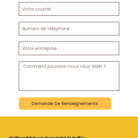
Votre
courriel
Numéro
de
téléphone
Votre
entreprise
Message
Demande De Renseignements
Meilleur fabricant de matériel de buffet