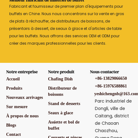
Fabricant et fournisseur de premier plan d'équipements pour
buffets en Chine. Nous nous concentrons sur la vente en gros
de plats à réchauffer, de distributeurs de boissons, de
présentoirs à dessert, de seaux à glace et d'articles de table
pour les buffets. Nous offrons des services OEM et ODM pour
créer des marques professionnelles pour les clients.
Notre entreprise
Notre produit
Nous contacter
+86-13829066650
Accueil
Chafing Dish
+86-15976588861
Produits
Distributeur de
yeshichengnb@163.co
boissons
Nouveaux arrivages
Parc industriel de
Stand de desserts
Sur mesure
Dongli, ville de
Seaux à glace
Caitang, district
À propos de nous
Assiette et bol de
de Chaoan
Blogs
buffet
Chaozhou,
Contact
Couverts et pinces