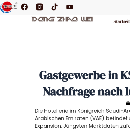
F
T
Y
Zum
a
i
o
Inhalt
c
k
u
springen
Startsei
e
t
t
b
o
u
o
k
b
o
e
k
Gastgewerbe in K
Nachfrage nach l
Die Hotellerie im Königreich Saudi-A
Arabischen Emiraten (VAE) befindet si
Expansion. Jüngsten Marktdaten zufo