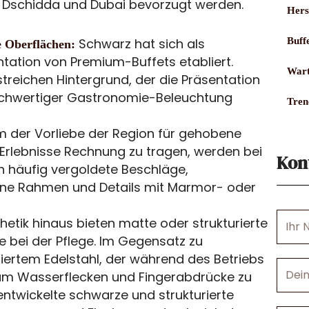
d, Dschidda und Dubai bevorzugt werden.
Hers
Schwarz hat sich als
Buff
 Oberflächen:
ntation von Premium-Buffets etabliert.
Wart
streichen Hintergrund, der die Präsentation
ochwertiger Gastronomie-Beleuchtung
Tren
 der Vorliebe der Region für gehobene
Erlebnisse Rechnung zu tragen, werden bei
Kon
n häufig vergoldete Beschläge,
ene Rahmen und Details mit Marmor- oder
Ihr
hetik hinaus bieten matte oder strukturierte
Name
e bei der Pflege. Im Gegensatz zu
ertem Edelstahl, der während des Betriebs
Deine
 um Wasserflecken und Fingerabdrücke zu
E-
 entwickelte schwarze und strukturierte
Mail