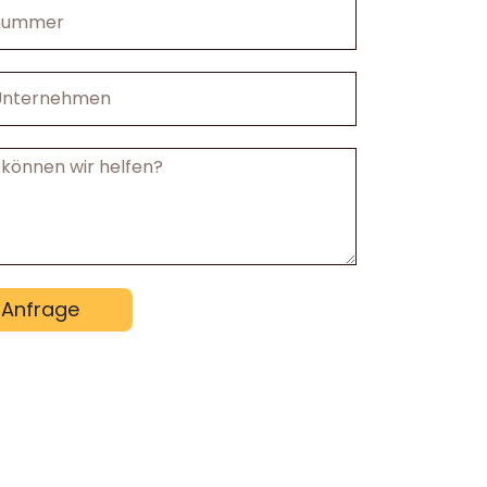
mmer
nehmen
cht
Anfrage