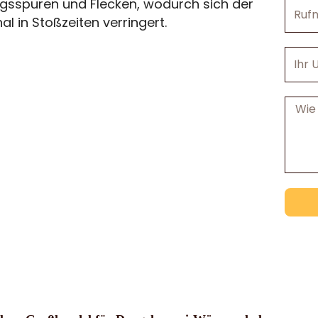
gsspuren und Flecken, wodurch sich der
Rufnu
l in Stoßzeiten verringert.
Ihr
Unter
Nachri