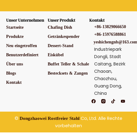
Unser Unternehmen
Unser Produkt
Kontakt
+86-13829066650
Startseite
Chafing Dish
+86-15976588861
Produkte
Getränkespender
yeshichengnb@163.co
Neu eingetroffen
Dessert-Stand
Industriepark
Benutzerdefiniert
Eiskübel
Dongli, Stadt
Caitang, Bezirk
Über uns
Buffet Teller & Schale
Chaoan,
Blogs
Bestecksets & Zangen
Chaozhou,
Kontakt
Guang Dong,
China
F
T
Y
a
i
o
c
k
u
e
t
t
b
o
u
©
Co, Ltd. Alle Rechte
Dongzhaowei Rostfreier Stahl
o
k
b
o
e
vorbehalten
k