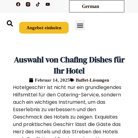
F
T
Y
Zum
German
a
i
o
c
k
u
Inhalt
e
t
t
springen
b
o
u
o
k
b
o
e
Angebot einholen
k
Auswahl von Chafing Dishes für
Ihr Hotel
Februar 14, 2025
Buffet-Lösungen
Hotelgeschirr ist nicht nur ein grundlegendes
Hilfsmittel für den Catering-Service, sondern
auch ein wichtiges Instrument, um das
Esserlebnis zu verbessern und den
Geschmack des Hotels zu zeigen. Exquisites
und praktisches Geschirr lässt die Gäste das
Herz des Hotels und das Streben des Hotels