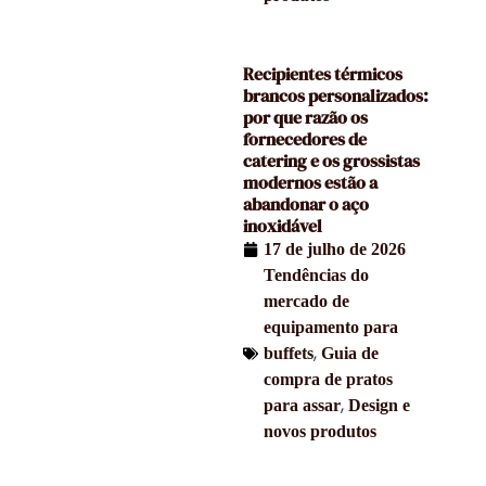
Recipientes térmicos
brancos personalizados:
por que razão os
fornecedores de
catering e os grossistas
modernos estão a
abandonar o aço
inoxidável
17 de julho de 2026
Tendências do
mercado de
equipamento para
,
buffets
Guia de
compra de pratos
,
para assar
Design e
novos produtos