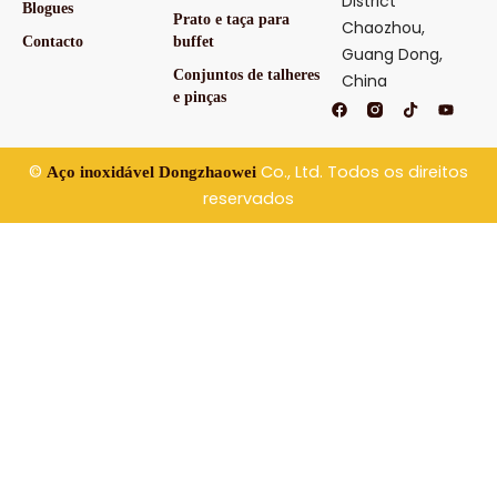
District
Blogues
Prato e taça para
Chaozhou,
Contacto
buffet
Guang Dong,
Conjuntos de talheres
China
e pinças
F
T
Y
a
i
o
c
k
u
e
t
t
b
o
u
©
Co., Ltd. Todos os direitos
Aço inoxidável Dongzhaowei
o
k
b
o
e
reservados
k