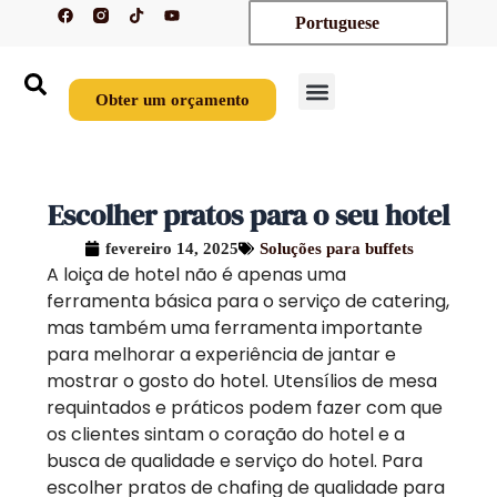
F
T
Y
Saltar
Portuguese
a
i
o
c
k
u
para
e
t
t
o
b
o
u
o
k
b
conteúdo
o
e
Obter um orçamento
k
Contactar-nos
Escolher pratos para o seu hotel
fevereiro 14, 2025
Soluções para buffets
A loiça de hotel não é apenas uma
ferramenta básica para o serviço de catering,
mas também uma ferramenta importante
para melhorar a experiência de jantar e
mostrar o gosto do hotel. Utensílios de mesa
requintados e práticos podem fazer com que
os clientes sintam o coração do hotel e a
busca de qualidade e serviço do hotel. Para
escolher pratos de chafing de qualidade para