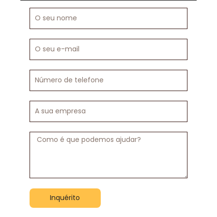
O
seu
nome
O
seu
e-
mail
Número
de
telefone
A
sua
empresa
Mensagem
Inquérito