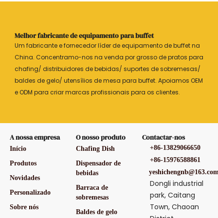
Melhor fabricante de equipamento para buffet
Um fabricante e fornecedor líder de equipamento de buffet na
China. Concentramo-nos na venda por grosso de pratos para
chafing/ distribuidores de bebidas/ suportes de sobremesas/
baldes de gelo/ utensílios de mesa para buffet. Apoiamos OEM
e ODM para criar marcas profissionais para os clientes.
A nossa empresa
O nosso produto
Contactar-nos
+86-13829066650
Início
Chafing Dish
+86-15976588861
Produtos
Dispensador de
yeshichengnb@163.co
bebidas
Novidades
Dongli industrial
Barraca de
Personalizado
park, Caitang
sobremesas
Town, Chaoan
Sobre nós
Baldes de gelo